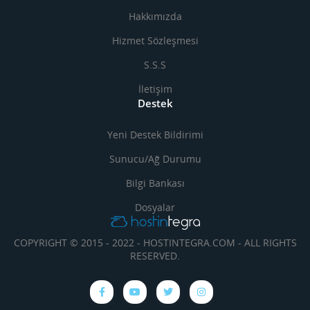
Hakkımızda
Hizmet Sözleşmesi
S.S.S
İletişim
Destek
Yeni Destek Bildirimi
Sunucu/Ağ Durumu
Bilgi Bankası
Dosyalar
COPYRIGHT © 2015 - 2022 - HOSTINTEGRA.COM - ALL RIGHTS
RESERVED.