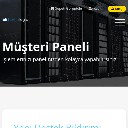
Sepeti Görüntüle
Kayıt
GIRIŞ
Menüy
Aç
Müşteri Paneli
İşlemlerinizi panelinizden kolayca yapabilirsiniz.
Yeni Destek Bildirimi