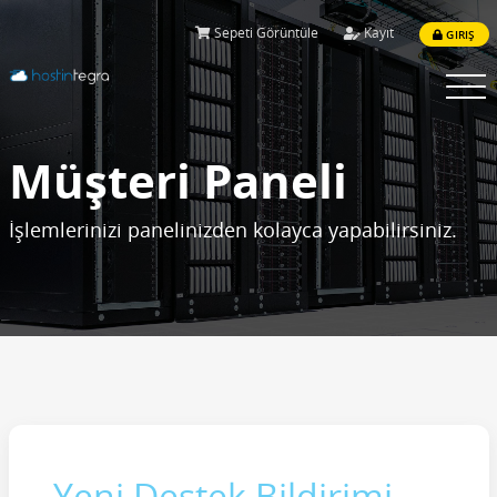
Sepeti Görüntüle
Kayıt
GIRIŞ
Menüy
Aç
Müşteri Paneli
İşlemlerinizi panelinizden kolayca yapabilirsiniz.
Yeni Destek Bildirimi